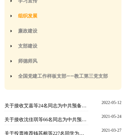
学习宣传
组织发展
廉政建设
支部建设
师德师风
全国党建工作样板支部——教工第三党支部
2022-05-12
关于接收艾嘉等24名同志为中共预备党
员的公示
2021-05-24
关于接收沈佳琪等66名同志为中共预备
党员的公示
2021-03-27
关于投票推荐钱苏榕等227名同学为入