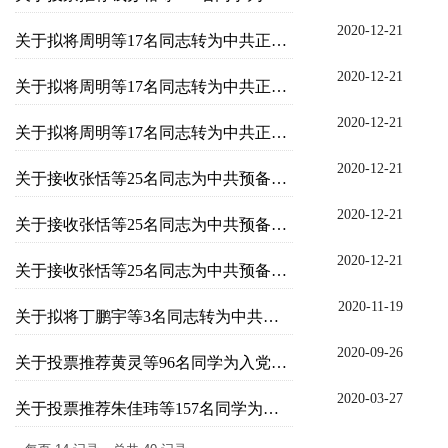
党积极分子的公示
2020-12-21
关于拟将周明等17名同志转为中共正式
党员的公示
2020-12-21
关于拟将周明等17名同志转为中共正式
党员的公示
2020-12-21
关于拟将周明等17名同志转为中共正式
党员的公示
2020-12-21
关于接收张恬等25名同志为中共预备党
员的公示
2020-12-21
关于接收张恬等25名同志为中共预备党
员的公示
2020-12-21
关于接收张恬等25名同志为中共预备党
员的公示
2020-11-19
关于拟将丁鹏宇等3名同志转为中共正
式党员的公示
2020-09-26
关于投票推荐黄灵等96名同学为入党积
极分子的公示
2020-03-27
关于投票推荐朱佳玮等157名同学为入
党积极分子的公示