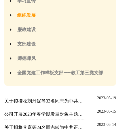
学习宣传
组织发展
廉政建设
支部建设
师德师风
全国党建工作样板支部——教工第三党支部
2023-05-19
关于拟接收刘丹妮等33名同志为中共预
备党员的公示
2023-05-15
公司开展2023年春学期发展对象主题讨
论
2023-05-14
关于拟将艾嘉等24名同志转为中共正式