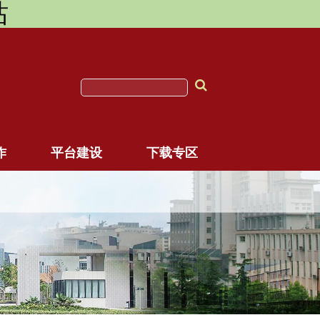
站
作
平台建设
下载专区