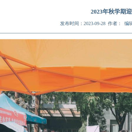
2023年秋学期迎
发布时间：2023-09-28 作者：