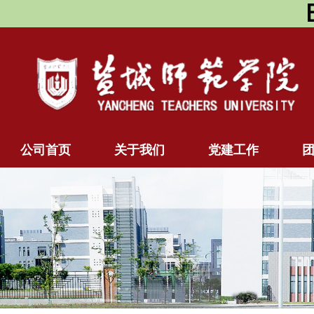
公司首页
关于我们
党建工作