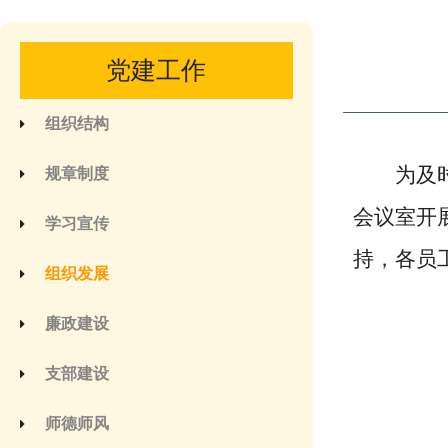
党建工作
组织结构
为及
规章制度
会议室开
学习宣传
持，各员
组织发展
廉政建设
支部建设
师德师风