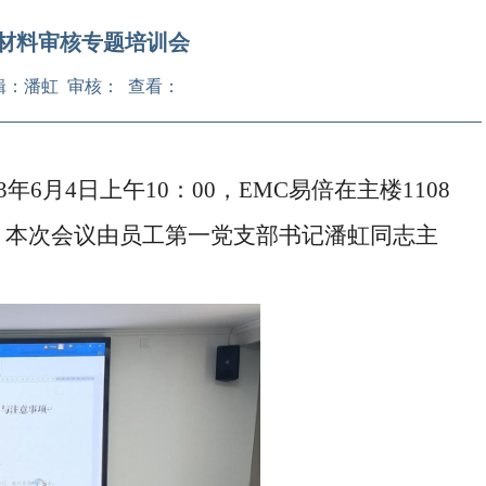
展材料审核专题培训会
 编辑：潘虹 审核： 查看：
3
年
6
月
4
日上午
10
：
00
，EMC易倍在主楼
1108
。本次会议由员工第一党支部书记潘虹同志主